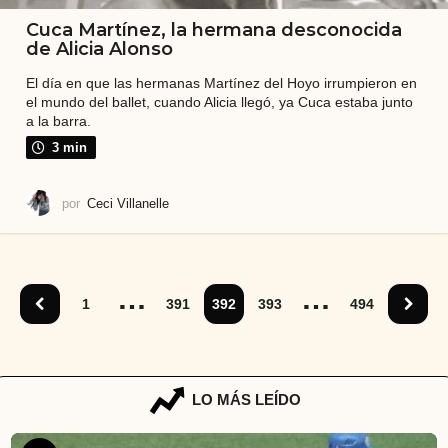
Cuca Martínez, la hermana desconocida
de Alicia Alonso
El día en que las hermanas Martínez del Hoyo irrumpieron en
el mundo del ballet, cuando Alicia llegó, ya Cuca estaba junto
a la barra.
3 min
por
Ceci Villanelle
…
…
1
391
392
393
494
LO MÁS LEÍDO