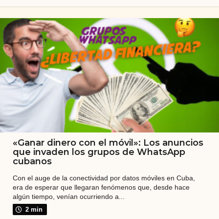
s
a
b
e
m
o
s
l
o
q
«Ganar dinero con el móvil»: Los anuncios
u
que invaden los grupos de WhatsApp
e
cubanos
e
Con el auge de la conectividad por datos móviles en Cuba,
era de esperar que llegaran fenómenos que, desde hace
s
algún tiempo, venían ocurriendo a...
C
2 min