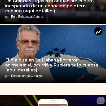
De Grandes Ligas a la actuación: el giro
inesperado de un conocido pelotero
cubano (aquí detalles)
por
Enio Echezábal Acosta
El día que en La Habana llovieron
animales: sí, ocurrió y Rubiera te lo cuenta
(aquí detalles)
por
Redacción de Cubalite
C
u