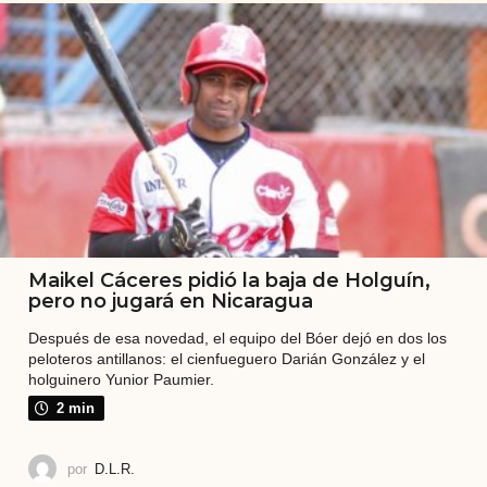
s
u
n
p
e
r
i
ó
d
Maikel Cáceres pidió la baja de Holguín,
i
pero no jugará en Nicaragua
c
Después de esa novedad, el equipo del Bóer dejó en dos los
o
peloteros antillanos: el cienfueguero Darián González y el
holguinero Yunior Paumier.
.
2 min
N
o
por
D.L.R.