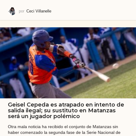
u
b
por
Ceci Villanelle
a
l
i
t
e
Geisel Cepeda es atrapado en intento de
salida ilegal; su sustituto en Matanzas
será un jugador polémico
Otra mala noticia ha recibido el conjunto de Matanzas sin
haber comenzado la segunda fase de la Serie Nacional de