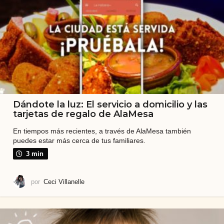
b
a
l
i
t
e
n
Dándote la luz: El servicio a domicilio y las
tarjetas de regalo de AlaMesa
o
e
En tiempos más recientes, a través de AlaMesa también
puedes estar más cerca de tus familiares.
s
3 min
u
n
por
Ceci Villanelle
a
r