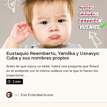
e
v
i
s
t
a
y
t
Eustaquio Reemberto, Yamilka y Usnavys:
a
Cuba y sus nombres propios
m
Antes de que nazca un bebé, habrá una pregunta que flotará
p
en el ambiente con la misma sutileza con la que lo hacen los
inspectores...
o
3 min
c
o
por
Enio Echezábal Acosta
e