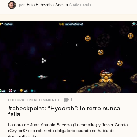
por
Enio Echezábal Acosta
6 años atrás
6
a
ñ
o
s
a
t
r
á
s
1
CULTURA
,
ENTRETENIMIENTO
#checkpoint: “Hydorah”: lo retro nunca
falla
La obra de Juan Antonio Becerra (Locomalito) y Javier García
(Gryzor87) es referente obligatorio cuando se habla de
desarrollo indie.