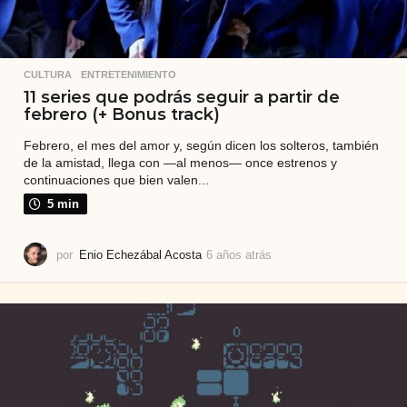
CULTURA
,
ENTRETENIMIENTO
11 series que podrás seguir a partir de
febrero (+ Bonus track)
Febrero, el mes del amor y, según dicen los solteros, también
de la amistad, llega con —al menos— once estrenos y
continuaciones que bien valen...
5 min
por
Enio Echezábal Acosta
6 años atrás
6
a
ñ
o
s
a
t
r
á