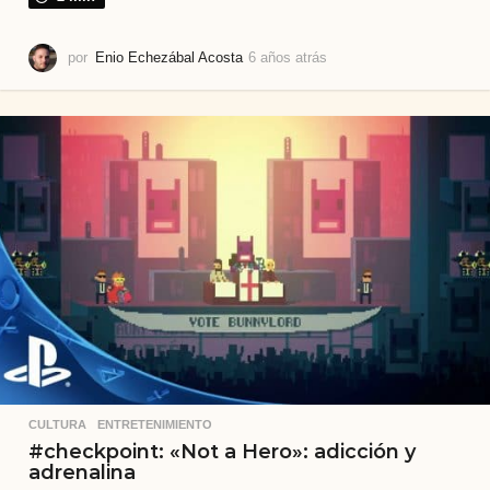
por
Enio Echezábal Acosta
6 años atrás
6
a
ñ
o
s
a
t
r
á
s
CULTURA
,
ENTRETENIMIENTO
#checkpoint: «Not a Hero»: adicción y
adrenalina