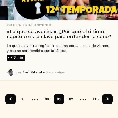
CULTURA
,
ENTRETENIMIENTO
«La que se avecina»: ¿Por qué el último
capítulo es la clave para entender la serie?
La que se avecina llegó al fin de una etapa el pasado viernes
y eso no sorprendió a sus fanáticos.
3 min
por
Ceci Villanelle
6 años atrás
6
a
ñ
o
s
…
…
a
1
80
81
82
115
t
r
á
s