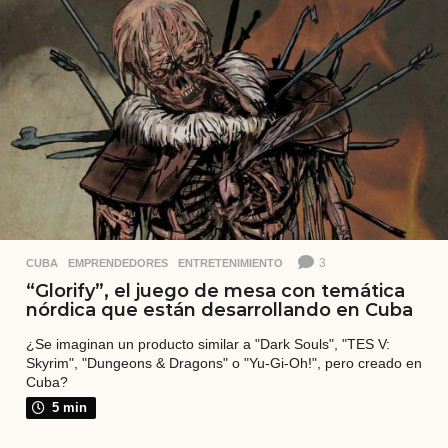
r
á
s
3
CUBA
,
EMPRENDEDORES
,
ENTRETENIMIENTO
“Glorify”, el juego de mesa con temática
nórdica que están desarrollando en Cuba
¿Se imaginan un producto similar a "Dark Souls", "TES V:
Skyrim", "Dungeons & Dragons" o "Yu-Gi-Oh!", pero creado en
Cuba?
5 min