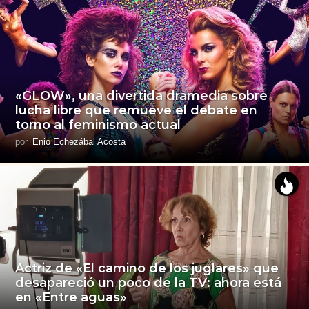
«GLOW», una divertida dramedia sobre
lucha libre que remueve el debate en
torno al feminismo actual
por
Enio Echezábal Acosta
Actriz de «El camino de los juglares» que
desapareció un poco de la TV: ahora está
en «Entre aguas»