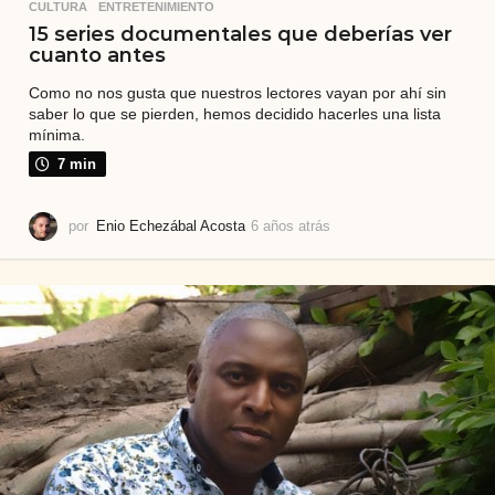
CULTURA
,
ENTRETENIMIENTO
15 series documentales que deberías ver
cuanto antes
Como no nos gusta que nuestros lectores vayan por ahí sin
saber lo que se pierden, hemos decidido hacerles una lista
mínima.
7 min
por
Enio Echezábal Acosta
6 años atrás
6
a
ñ
o
s
a
t
r
á
s