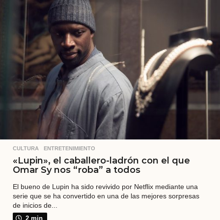
a
t
r
á
s
CULTURA
,
ENTRETENIMIENTO
«Lupin», el caballero-ladrón con el que
Omar Sy nos “roba” a todos
El bueno de Lupin ha sido revivido por Netflix mediante una
serie que se ha convertido en una de las mejores sorpresas
de inicios de...
2 min