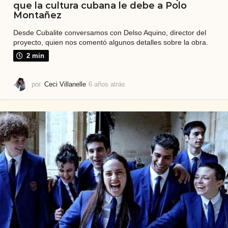
que la cultura cubana le debe a Polo
Montañez
Desde Cubalite conversamos con Delso Aquino, director del
proyecto, quien nos comentó algunos detalles sobre la obra.
2 min
por
Ceci Villanelle
6 años atrás
6
a
ñ
o
s
a
t
r
á
s