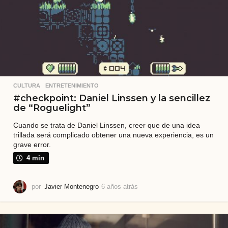
s
CULTURA
,
ENTRETENIMIENTO
#checkpoint: Daniel Linssen y la sencillez
de “Roguelight”
Cuando se trata de Daniel Linssen, creer que de una idea
trillada será complicado obtener una nueva experiencia, es un
grave error.
4 min
por
Javier Montenegro
6 años atrás
6
a
ñ
o
s