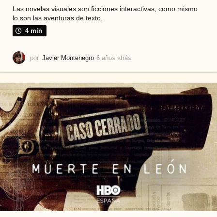
Las novelas visuales son ficciones interactivas, como mismo
lo son las aventuras de texto.
4 min
por
Javier Montenegro
6 años atrás
6
a
ñ
o
s
a
t
r
á
s