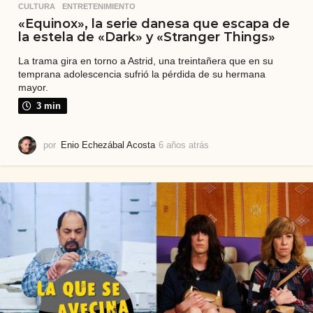
CULTURA
,
ENTRETENIMIENTO
«Equinox», la serie danesa que escapa de
la estela de «Dark» y «Stranger Things»
La trama gira en torno a Astrid, una treintañera que en su
temprana adolescencia sufrió la pérdida de su hermana
mayor.
3 min
por
Enio Echezábal Acosta
6 años atrás
6
a
ñ
o
s
a
t
r
á
s