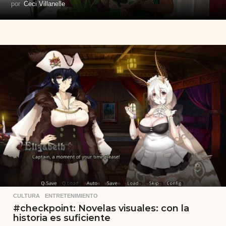
por
Ceci Villanelle
CULTURA
,
ENTRETENIMIENTO
#checkpoint: Novelas visuales: con la
historia es suficiente