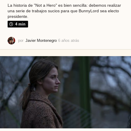
La historia de "Not a Hero" es bien sencilla: debemos realizar
una serie de trabajos sucios para que BunnyLord sea electo
presidente.
4 min
por
Javier Montenegro
6 años atrás
6
a
ñ
o
s
a
t
r
á
s