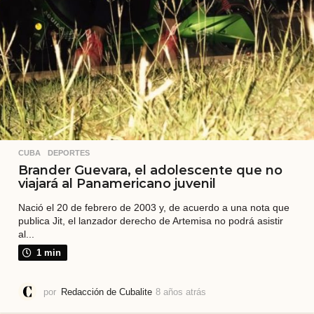
CUBA
,
DEPORTES
Brander Guevara, el adolescente que no
viajará al Panamericano juvenil
Nació el 20 de febrero de 2003 y, de acuerdo a una nota que
publica Jit, el lanzador derecho de Artemisa no podrá asistir
al...
1 min
por
Redacción de Cubalite
8 años atrás
8
a