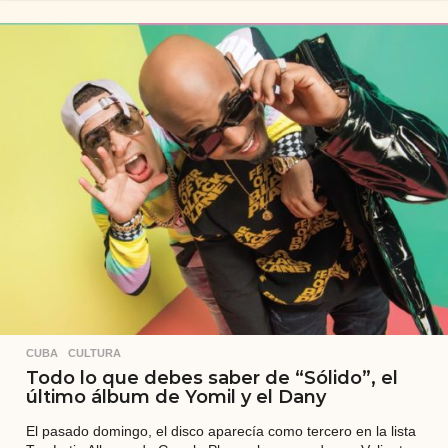
ñ
o
s
a
t
r
á
s
CUBA
,
CULTURA
Todo lo que debes saber de “Sólido”, el
último álbum de Yomil y el Dany
El pasado domingo, el disco aparecía como tercero en la lista