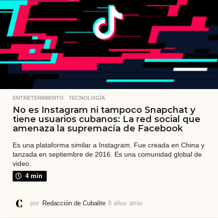
á
s
ENTRETENIMIENTO
,
TECNOLOGÍA
No es Instagram ni tampoco Snapchat y
tiene usuarios cubanos: La red social que
amenaza la supremacía de Facebook
Es una plataforma similar a Instagram. Fue creada en China y
lanzada en septiembre de 2016. Es una comunidad global de
video.
4 min
por
Redacción de Cubalite
8 años atrás
8
a