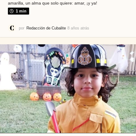
amarilla, un alma que solo quiere: amar, ¡y ya!
1 min
por
Redacción de Cubalite
8 años atrás
7
a
ñ
o
s
a
t
r
á
s