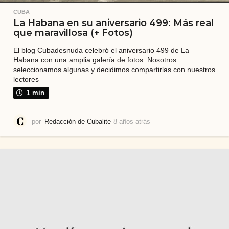
CUBA
La Habana en su aniversario 499: Más real
que maravillosa (+ Fotos)
El blog Cubadesnuda celebró el aniversario 499 de La
Habana con una amplia galería de fotos. Nosotros
seleccionamos algunas y decidimos compartirlas con nuestros
lectores
1 min
por
Redacción de Cubalite
8 años atrás
8
a
ñ
o
s
a
t
r
á
s