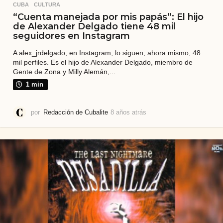
CUBA
,
CULTURA
“Cuenta manejada por mis papás”: El hijo
de Alexander Delgado tiene 48 mil
seguidores en Instagram
A alex_jrdelgado, en Instagram, lo siguen, ahora mismo, 48
mil perfiles. Es el hijo de Alexander Delgado, miembro de
Gente de Zona y Milly Alemán,...
1 min
por
Redacción de Cubalite
8 años atrás
7
a
ñ
o
s
a
t
r
á
s