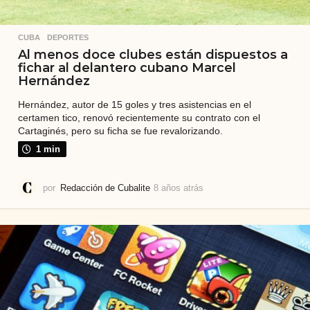
CUBA
,
DEPORTES
Al menos doce clubes están dispuestos a
fichar al delantero cubano Marcel
Hernández
Hernández, autor de 15 goles y tres asistencias en el
certamen tico, renovó recientemente su contrato con el
Cartaginés, pero su ficha se fue revalorizando.
1 min
por
Redacción de Cubalite
8 años atrás
8
a
ñ
o
s
a
t
r
á
s