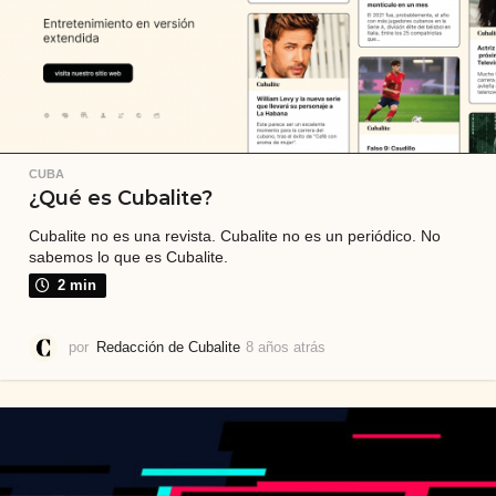
á
s
CUBA
¿Qué es Cubalite?
Cubalite no es una revista. Cubalite no es un periódico. No
sabemos lo que es Cubalite.
2 min
por
Redacción de Cubalite
8 años atrás
3
a
ñ
o
s
a
t
r