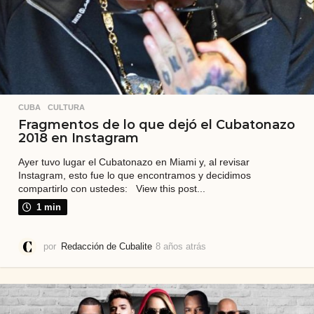
CUBA
,
CULTURA
Fragmentos de lo que dejó el Cubatonazo
2018 en Instagram
Ayer tuvo lugar el Cubatonazo en Miami y, al revisar
Instagram, esto fue lo que encontramos y decidimos
compartirlo con ustedes: View this post...
1 min
por
Redacción de Cubalite
8 años atrás
7
a
ñ
o
s
a