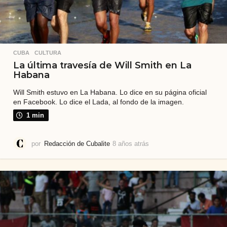
CUBA
,
CULTURA
La última travesía de Will Smith en La
Habana
Will Smith estuvo en La Habana. Lo dice en su página oficial
en Facebook. Lo dice el Lada, al fondo de la imagen.
1 min
por
Redacción de Cubalite
8 años atrás
7
a
ñ
o
s
a
t
r
á