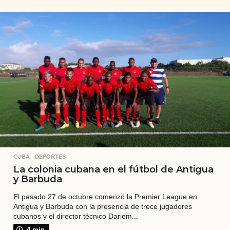
ñ
o
s
a
t
r
á
s
CUBA
,
DEPORTES
La colonia cubana en el fútbol de Antigua
y Barbuda
El pasado 27 de octubre comenzó la Premier League en
Antigua y Barbuda con la presencia de trece jugadores
cubanos y el director técnico Dariem...
4 min