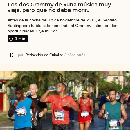
Los dos Grammy de «una música muy
vieja, pero que no debe morir»
Antes de la noche del 18 de noviembre de 2015, el Septeto
Santiaguero había sido nominado al Grammy Latino en dos
oportunidades. Oye mi Son...
1 min
por
Redacción de Cubalite
8 años atrás
8
a
ñ
o
s
a
t
r
á
s