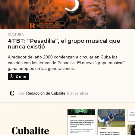
CULTURA
#TBT: “Pesadilla”, el grupo musical que
nunca existió
Alrededor del año 2000 comienzan a circular en Cuba los
casetes con los temas de Pesadilla. El nuevo “grupo musical”
gana adeptos en las generaciones...
2 min
por
Redacción de Cubalite
8 años atrás
8
a
ñ
o
s
a
t
r