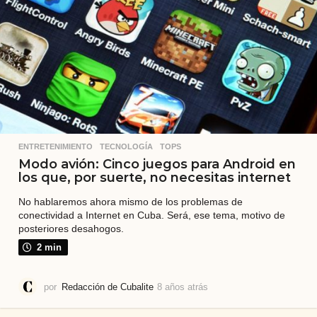
ENTRETENIMIENTO
,
TECNOLOGÍA
,
TOPS
Modo avión: Cinco juegos para Android en
los que, por suerte, no necesitas internet
No hablaremos ahora mismo de los problemas de
conectividad a Internet en Cuba. Será, ese tema, motivo de
posteriores desahogos.
2 min
por
Redacción de Cubalite
8 años atrás
7
a
ñ