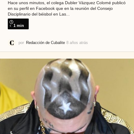
Hace unos minutos, el colega Dubler Vázquez Colomé publicó
en su perfil en Facebook que en la reunión del Consejo
Disciplinario del béisbol en Las...
1 min
por
Redacción de Cubalite
8 años atrás
8
a
ñ
o
s
a
t
r
á
s