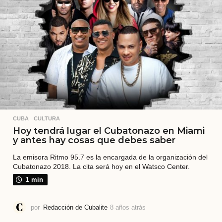
t
r
á
s
CUBA
,
CULTURA
Hoy tendrá lugar el Cubatonazo en Miami
y antes hay cosas que debes saber
La emisora Ritmo 95.7 es la encargada de la organización del
Cubatonazo 2018. La cita será hoy en el Watsco Center.
1 min
por
Redacción de Cubalite
8 años atrás
8
a