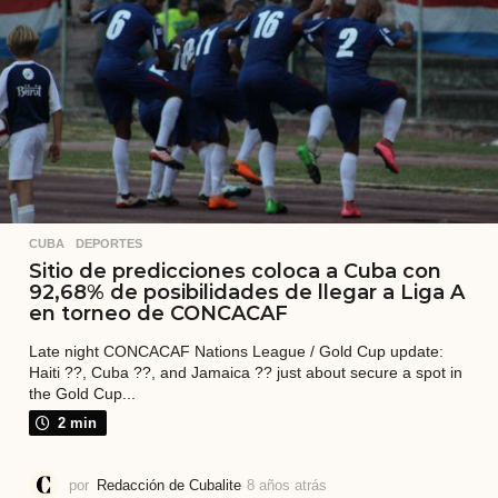
s
CUBA
,
DEPORTES
Sitio de predicciones coloca a Cuba con
92,68% de posibilidades de llegar a Liga A
en torneo de CONCACAF
Late night CONCACAF Nations League / Gold Cup update:
Haiti ??, Cuba ??, and Jamaica ?? just about secure a spot in
the Gold Cup...
2 min
por
Redacción de Cubalite
8 años atrás
8