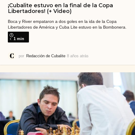
¡Cubalite estuvo en la final de la Copa
Libertadores! (+ Video)
Boca y River empataron a dos goles en la ida de la Copa
Libertadores de América y Cuba Lite estuvo en la Bombonera.
1 min
por
Redacción de Cubalite
8 años atrás
7
a
ñ
o
s
a
t
r
á
s