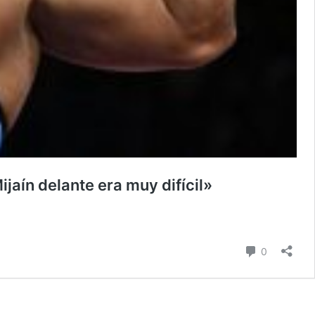
jaín delante era muy difícil»
Comentari
0