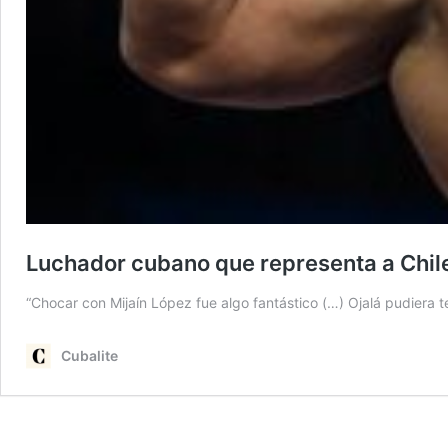
Luchador cubano que representa a Chile:
“Chocar con Mijaín López fue algo fantástico (…) Ojalá pudiera t
Cubalite