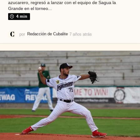
azucarero, regresó a lanzar con el equipo de Sagua la
Grande en el torneo...
4 min
por
Redacción de Cubalite
7 años atrás
7
a
ñ
o
s
a
t
r
á
s