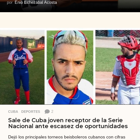
por
Enio Echezábal Acosta
2
CUBA
,
DEPORTES
Sale de Cuba joven receptor de la Serie
Nacional ante escasez de oportunidades
Dejó los principales torneos beisboleros cubanos con cifras