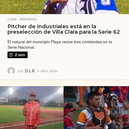
CUBA
,
DEPORTES
Pitcher de Industriales está en la
preselección de Villa Clara para la Serie 62
El natural del municipio Playa reúne tres contiendas en la
Serie Nacional.
2 min
por
D.L.R.
4 años atrás
4
a
ñ
o
s
a
t
r
á
s