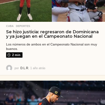
CUBA
,
DEPORTES
Se hizo justicia: regresaron de Dominicana
y ya juegan en el Campeonato Nacional
Los números de ambos en el Campeonato Nacional son muy
buenos.
2 min
por
D.L.R.
1 año atrás
1
a
ñ
o
a
t
r
á
s