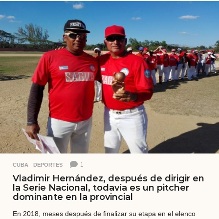
o
a
t
r
á
s
1
CUBA
,
DEPORTES
Vladimir Hernández, después de dirigir en
la Serie Nacional, todavía es un pitcher
dominante en la provincial
En 2018, meses después de finalizar su etapa en el elenco