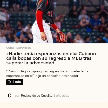
CUBA
,
DEPORTES
«Nadie tenía esperanzas en él»: Cubano
calla bocas con su regreso a MLB tras
superar la adversidad
"Cuando llegó al spring training en marzo, nadie tenía
esperanzas en él", dijo un conocido entrenador.
4 min
por
Redacción de Cubalite
1 año atrás
1
a
ñ