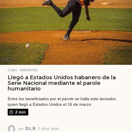
s
CUBA
,
DEPORTES
Llegó a Estados Unidos habanero de la
Serie Nacional mediante el parole
humanitario
Entre los beneficiados por el parole se halla este lanzador,
quien llegó a Estados Unidos el 16 de marzo.
2 min
por
D.L.R.
3 años atrás
3