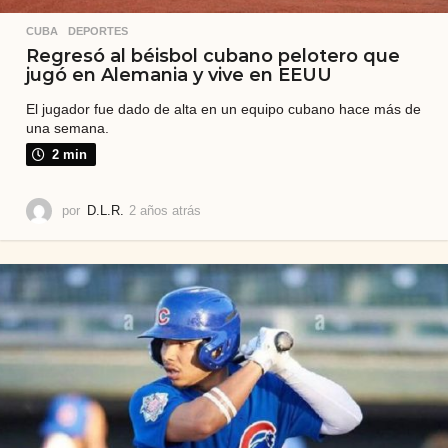
CUBA
,
DEPORTES
Regresó al béisbol cubano pelotero que
jugó en Alemania y vive en EEUU
El jugador fue dado de alta en un equipo cubano hace más de
una semana.
2 min
por
D.L.R.
2 años atrás
2
a
ñ
o
s
a
t
r
á
s