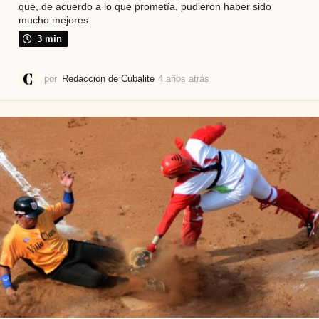
que, de acuerdo a lo que prometía, pudieron haber sido
mucho mejores.
3 min
por
Redacción de Cubalite
4 años atrás
4
a
ñ
o
s
a
t
r
á
s