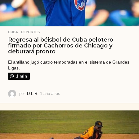
CUBA
,
DEPORTES
Regresa al béisbol de Cuba pelotero
firmado por Cachorros de Chicago y
debutará pronto
El antillano jugó cuatro temporadas en el sistema de Grandes
Ligas.
1 min
por
D.L.R.
1 año atrás
1
a
ñ
o
a
t
r
á