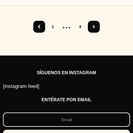
a
ñ
o
s
…
a
1
4
5
t
r
á
s
SÍGUENOS EN INSTAGRAM
[instagram-feed]
ENTÉRATE POR EMAIL