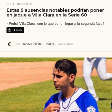
CUBA
,
DEPORTES
Estas 8 ausencias notables podrían poner
en jaque a Villa Clara en la Serie 60
¿Podrá Villa Clara, con lo que tiene, llegar a la segunda fase?
3 min
por
Redacción de Cubalite
6 años atrás
6
a
ñ
o
s
a
t
r
á
s