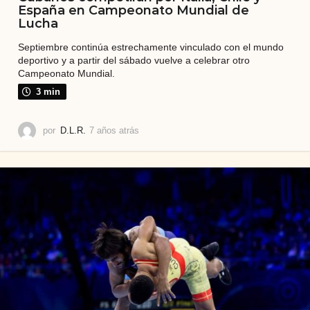
España en Campeonato Mundial de
Lucha
Septiembre continúa estrechamente vinculado con el mundo
deportivo y a partir del sábado vuelve a celebrar otro
Campeonato Mundial.
3 min
por
D.L.R.
7 años atrás
7
a
ñ
o
s
a
t
r
á
s