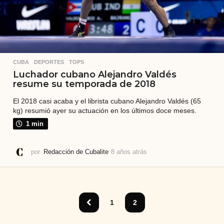
CUBA
,
DEPORTES
,
TOPS
Luchador cubano Alejandro Valdés
resume su temporada de 2018
El 2018 casi acaba y el librista cubano Alejandro Valdés (65
kg) resumió ayer su actuación en los últimos doce meses.
1 min
por
Redacción de Cubalite
8 años atrás
7
a
ñ
o
s
a
1
2
t
r