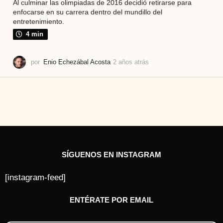
Al culminar las olimpiadas de 2016 decidió retirarse para
enfocarse en su carrera dentro del mundillo del
entretenimiento.
4 min
por
Enio Echezábal Acosta
2 años atrás
2
a
ñ
o
s
a
t
r
á
s
SÍGUENOS EN INSTAGRAM
[instagram-feed]
ENTÉRATE POR EMAIL