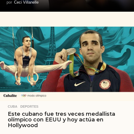
por
Ceci Villanelle
CUBA
,
DEPORTES
Este cubano fue tres veces medallista
olímpico con EEUU y hoy actúa en
Hollywood