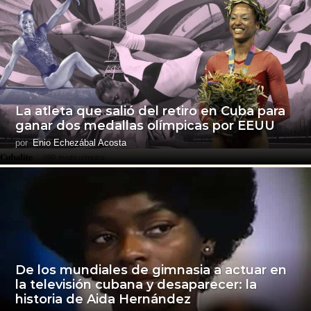
La atleta que salió del retiro en Cuba para
ganar dos medallas olímpicas por EEUU
por
Enio Echezábal Acosta
De los mundiales de gimnasia a actuar en
la televisión cubana y desaparecer: la
historia de Aida Hernández