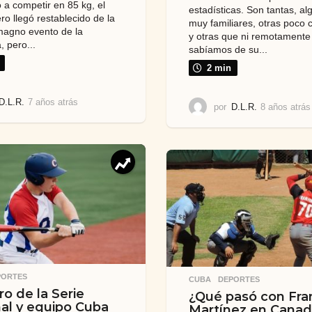
 a competir en 85 kg, el
estadísticas. Son tantas, a
ro llegó restablecido de la
muy familiares, otras poco 
 magno evento de la
y otras que ni remotamente
a, pero...
sabíamos de su...
2 min
D.L.R.
7 años atrás
4
por
D.L.R.
8 años atrás
a
ñ
o
s
a
t
r
á
s
PORTES
CUBA
,
DEPORTES
ro de la Serie
¿Qué pasó con Fra
al y equipo Cuba
Martínez en Canad