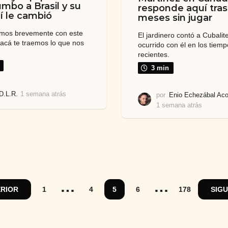
umbo a Brasil y su
responde aquí tras
lí le cambió
meses sin jugar
mos brevemente con este
El jardinero contó a Cubalit
 acá te traemos lo que nos
ocurrido con él en los tiem
recientes.
3 min
D.L.R.
1 semana atrás
1
por
Enio Echezábal Aco
s
1 semana atrás
1
e
s
m
e
a
m
n
a
a
n
a
a
t
a
r
…
…
t
RIOR
1
4
5
6
178
SIG
á
r
s
á
s