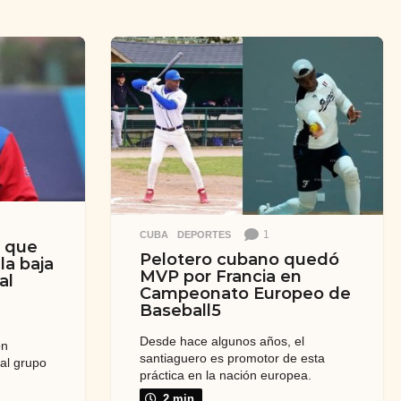
1
CUBA
,
DEPORTES
a que
Pelotero cubano quedó
la baja
MVP por Francia en
al
Campeonato Europeo de
Baseball5
Desde hace algunos años, el
ón
santiaguero es promotor de esta
al grupo
práctica en la nación europea.
2 min