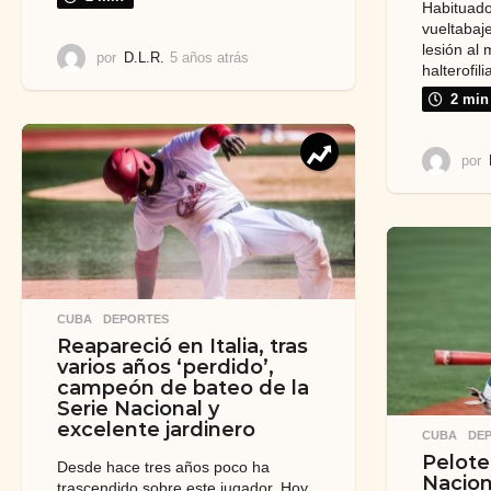
Habituado
vueltabaje
lesión al
por
D.L.R.
5 años atrás
5
halterofili
a
ñ
2 min
o
s
por
a
t
r
á
s
CUBA
,
DEPORTES
Reapareció en Italia, tras
varios años ‘perdido’,
campeón de bateo de la
Serie Nacional y
excelente jardinero
CUBA
,
DE
Pelote
Desde hace tres años poco ha
Nacion
trascendido sobre este jugador. Hoy