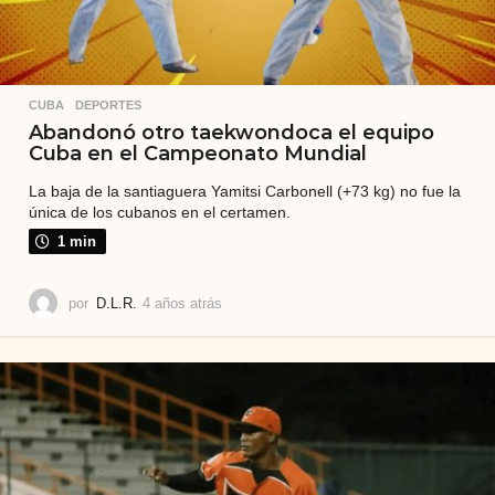
CUBA
,
DEPORTES
Abandonó otro taekwondoca el equipo
Cuba en el Campeonato Mundial
La baja de la santiaguera Yamitsi Carbonell (+73 kg) no fue la
única de los cubanos en el certamen.
1 min
por
D.L.R.
4 años atrás
4
a
ñ
o
s
a
t
r
á
s