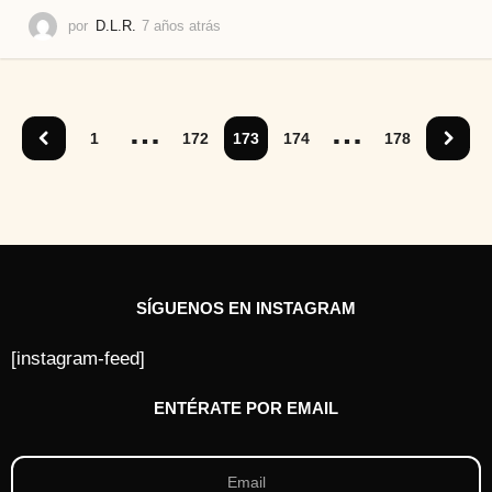
por
D.L.R.
7 años atrás
7
a
ñ
o
s
…
…
a
1
172
173
174
178
t
r
á
s
SÍGUENOS EN INSTAGRAM
[instagram-feed]
ENTÉRATE POR EMAIL