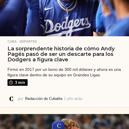
CUBA
,
DEPORTES
La sorprendente historia de cómo Andy
Pagés pasó de ser un descarte para los
Dodgers a figura clave
Firmó en 2017 por un bono de 300 mil dólares y ahora es una
figura clave dentro de su equipo en Grandes Ligas.
3 min
por
Redacción de Cubalite
1 año atrás
1
a
ñ
o
a
t