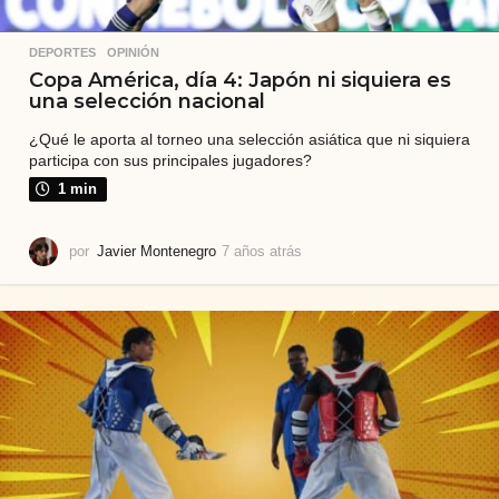
DEPORTES
,
OPINIÓN
Copa América, día 4: Japón ni siquiera es
una selección nacional
¿Qué le aporta al torneo una selección asiática que ni siquiera
participa con sus principales jugadores?
1 min
por
Javier Montenegro
7 años atrás
7
a
ñ
o
s
a
t
r
á
s