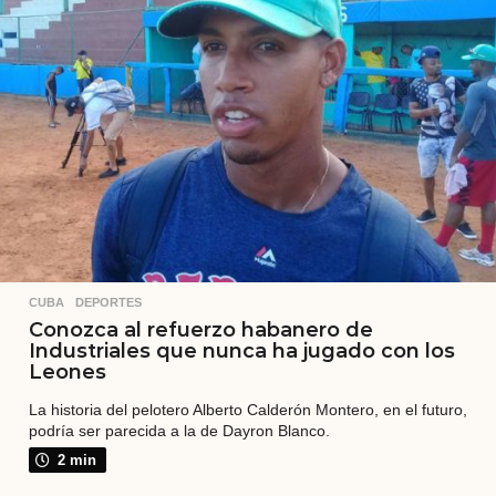
á
s
CUBA
,
DEPORTES
Conozca al refuerzo habanero de
Industriales que nunca ha jugado con los
Leones
La historia del pelotero Alberto Calderón Montero, en el futuro,
podría ser parecida a la de Dayron Blanco.
2 min