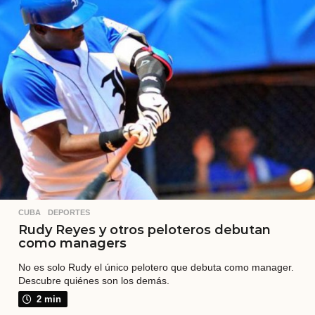
a
t
r
á
s
CUBA
,
DEPORTES
Rudy Reyes y otros peloteros debutan
como managers
No es solo Rudy el único pelotero que debuta como manager.
Descubre quiénes son los demás.
2 min