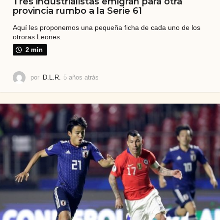
Tres industrialistas emigran para otra
provincia rumbo a la Serie 61
Aquí les proponemos una pequeña ficha de cada uno de los
otroras Leones.
2 min
por
D.L.R.
5 años atrás
5
a
ñ
o
s
a
t
r
á
s