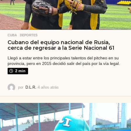
CUBA
,
DEPORTES
Cubano del equipo nacional de Rusia,
cerca de regresar a la Serie Nacional 61
Llegó a estar entre los principales talentos del pitcheo en su
provincia, pero en 2015 decidió salir del país por la vía legal.
2 min
por
D.L.R.
4 años atrás
4
a
ñ
o
s
a
t
r