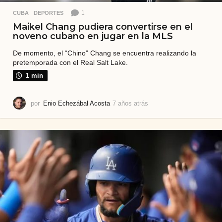
1
CUBA
,
DEPORTES
Maikel Chang pudiera convertirse en el
noveno cubano en jugar en la MLS
De momento, el “Chino” Chang se encuentra realizando la
pretemporada con el Real Salt Lake.
1 min
por
Enio Echezábal Acosta
7 años atrás
7
a
ñ
o
s
a
t
r
á
s