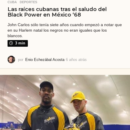
CUBA
,
DEPORTES
Las raíces cubanas tras el saludo del
Black Power en México ‘68
John Carlos sólo tenía siete años cuando empezó a notar que
en su Harlem natal los negros no eran iguales que los
blancos.
3 min
por
Enio Echezábal Acosta
6 años atrás
6
a
ñ
o
s
a
t
r
á
s