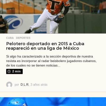
CUBA
,
DEPORTES
Pelotero deportado en 2015 a Cuba
reapareció en una liga de México
Si algo ha caracterizado a la sección deportiva de nuestra
revista es incorporar al radar beisbolero jugadores cubanos,
de los cuales no se tienen noticias...
2 min
por
D.L.R.
3 años atrás
3
a
ñ
o
s