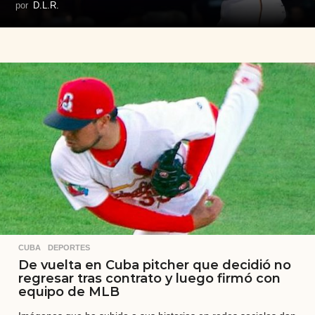
por
D.L.R.
CUBA
,
DEPORTES
De vuelta en Cuba pitcher que decidió no
regresar tras contrato y luego firmó con
equipo de MLB