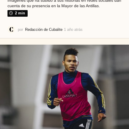
Imágenes que ha subido a sus historias en redes sociales dan
cuenta de su presencia en la Mayor de las Antillas.
2 min
por
Redacción de Cubalite
1 año atrás
1
a
ñ
o
a
t
r
á
s