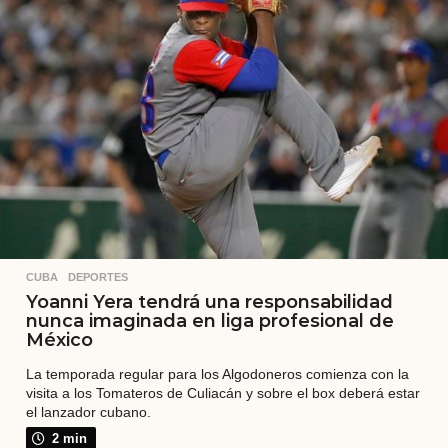
r
á
s
CUBA
,
DEPORTES
Yoanni Yera tendrá una responsabilidad
nunca imaginada en liga profesional de
México
La temporada regular para los Algodoneros comienza con la
visita a los Tomateros de Culiacán y sobre el box deberá estar
el lanzador cubano.
2 min