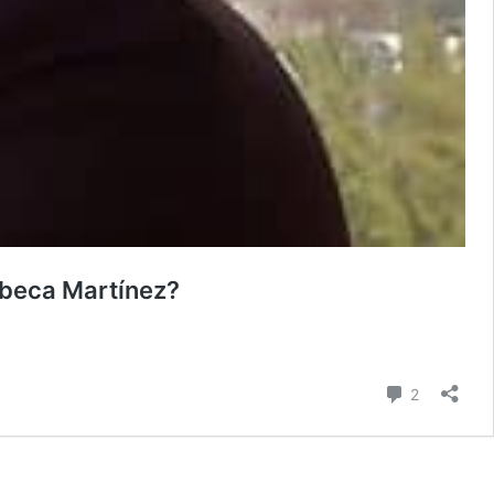
ebeca Martínez?
Comentari
2