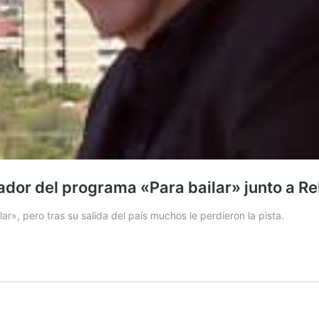
ador del programa «Para bailar» junto a R
», pero tras su salida del país muchos le perdieron la pista.