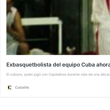
Exbasquetbolista del equipo Cuba ahora 
El cubano, quien jugó con Capitalinos durante más de una década
Cubalite