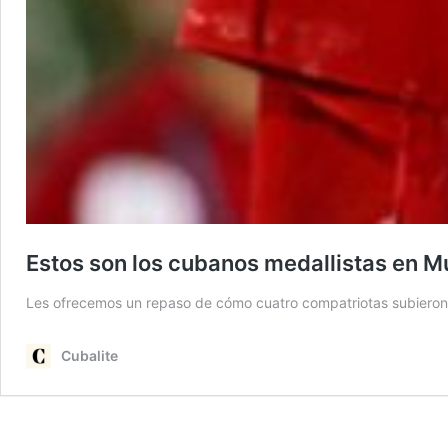
Estos son los cubanos medallistas en M
Les ofrecemos un repaso de cómo cuatro compatriotas subieron 
Cubalite