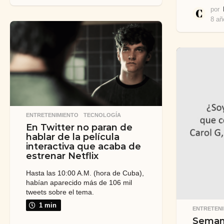
a
por
ñ
o
8 añ
s
a
t
r
á
s
ENTRETENIMIENTO
,
TECNOLOGÍA
En Twitter no paran de
hablar de la película
interactiva que acaba de
estrenar Netflix
Hasta las 10:00 A.M. (hora de Cuba),
habían aparecido más de 106 mil
tweets sobre el tema.
1 min
ENTRETENI
Seman