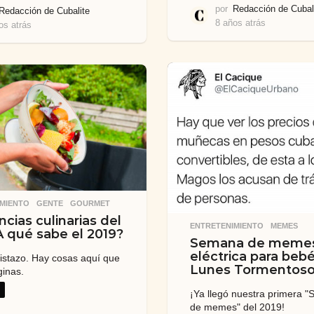
por
Redacción de Cubal
Redacción de Cubalite
8 años atrás
8
os atrás
7
a
a
ñ
ñ
o
o
s
s
a
a
t
t
r
r
á
á
s
s
MIENTO
,
GENTE
,
GOURMET
cias culinarias del
ENTRETENIMIENTO
,
MEMES
A qué sabe el 2019?
Semana de memes:
eléctrica para bebé
istazo. Hay cosas aquí que
Lunes Tormentos
ginas.
¡Ya llegó nuestra primera 
de memes" del 2019!