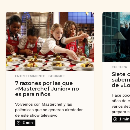
CULTURA
Siete 
ENTRETENIMIENTO
,
GOURMET
sabemo
7 razones por las que
de «Lo
«Masterchef Junior» no
es para niños
Hace poco
años de e
Volvemos con Masterchef y las
varios det
polémicas que se generan alrededor
prepara s
de este show televisivo.
1 min
2 min