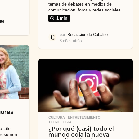
temas de debates en medios de
comunicación, foros y redes sociales.
1 min
ite
por
Redacción de Cubalite
8 años atrás
7
a
ñ
o
s
a
t
r
á
s
jores
CULTURA
,
ENTRETENIMIENTO
,
TECNOLOGÍA
¿Por qué (casi) todo el
a Lite
mundo odia la nueva
 resumen