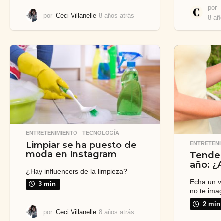
por
por
Ceci Villanelle
8 años atrás
8
8 añ
a
ñ
o
s
a
t
r
á
s
ENTRETENIMIENTO
,
TECNOLOGÍA
Limpiar se ha puesto de
ENTRETENI
moda en Instagram
Tenden
año: ¿
¿Hay influencers de la limpieza?
Echa un v
3 min
no te ima
2 min
por
Ceci Villanelle
8 años atrás
7