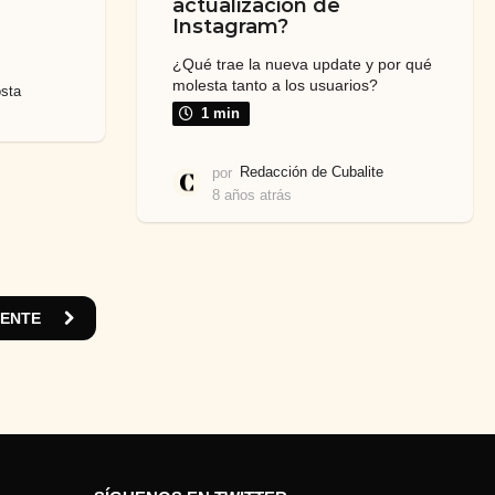
actualización de
Instagram?
¿Qué trae la nueva update y por qué
molesta tanto a los usuarios?
sta
1 min
por
Redacción de Cubalite
8 años atrás
7
a
ñ
o
s
a
UENTE
t
r
á
s