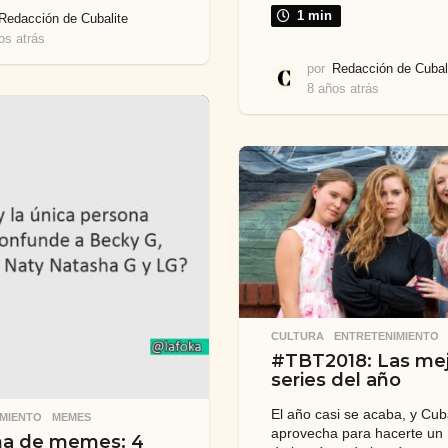
1 min
Redacción de Cubalite
os atrás
7
a
por
Redacción de Cubal
ñ
8 años atrás
7
o
a
s
ñ
a
o
t
s
r
a
á
t
s
r
á
s
CULTURA
,
ENTRETENIMIENTO
#TBT2018: Las me
series del año
El año casi se acaba, y Cub
MIENTO
,
MEMES
aprovecha para hacerte un
a de memes: 4