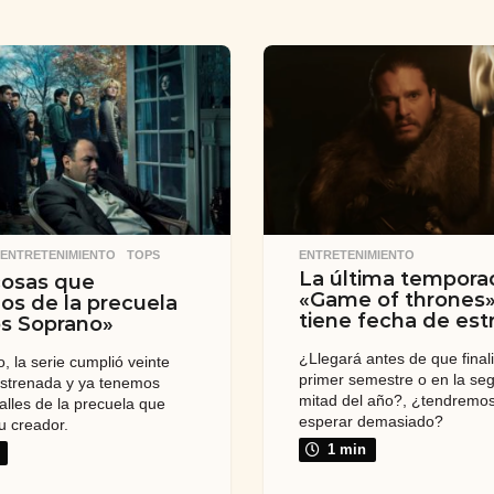
,
ENTRETENIMIENTO
,
TOPS
ENTRETENIMIENTO
La última tempora
cosas que
«Game of thrones»
s de la precuela
tiene fecha de est
s Soprano»
¿Llegará antes de que finali
, la serie cumplió veinte
primer semestre o en la se
strenada y ya tenemos
mitad del año?, ¿tendremo
alles de la precuela que
esperar demasiado?
u creador.
1 min