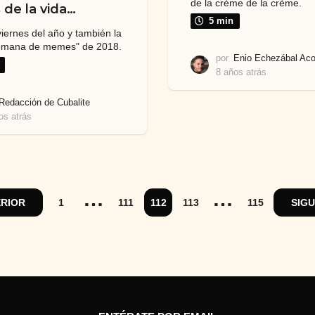
de la crème de la crème.
 de la vida…
5 min
viernes del año y también la
Semana de memes" de 2018.
por
Enio Echezábal Aco
8 años atrás
8
a
ñ
Redacción de Cubalite
o
os atrás
7
s
a
a
ñ
t
o
r
s
á
a
…
…
s
t
RIOR
1
111
112
113
115
SIG
r
á
s