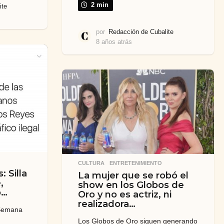
2 min
ite
por
Redacción de Cubalite
8 años atrás
7
a
ñ
o
s
a
t
r
á
s
CULTURA
,
ENTRETENIMIENTO
 Silla
La mujer que se robó el
,
show en los Globos de
o…
Oro y no es actriz, ni
realizadora…
"Semana
Los Globos de Oro siguen generando