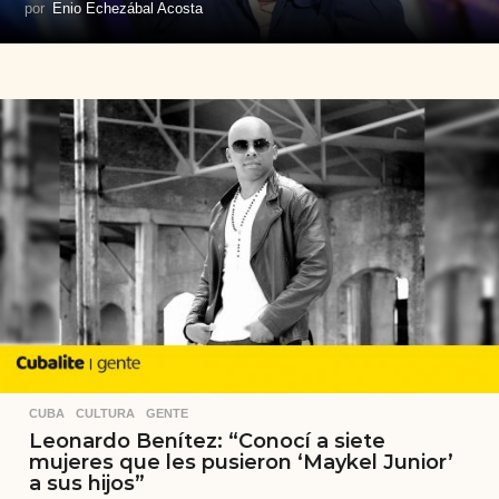
por
Enio Echezábal Acosta
CUBA
,
CULTURA
,
GENTE
Leonardo Benítez: “Conocí a siete
mujeres que les pusieron ‘Maykel Junior’
a sus hijos”