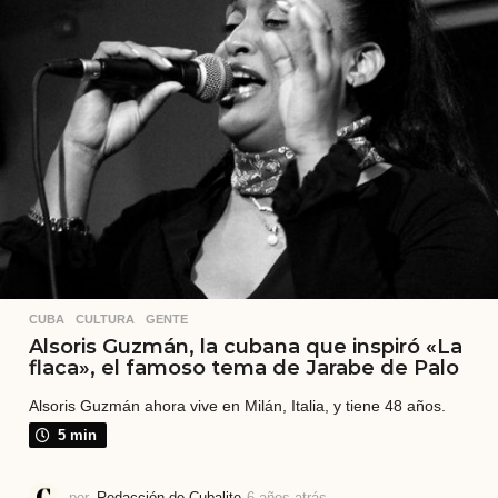
á
s
CUBA
,
CULTURA
,
GENTE
Alsoris Guzmán, la cubana que inspiró «La
flaca», el famoso tema de Jarabe de Palo
Alsoris Guzmán ahora vive en Milán, Italia, y tiene 48 años.
5 min
por
Redacción de Cubalite
6 años atrás
6