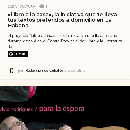
1
CUBA
,
CULTURA
«Libro a la casa», la iniciativa que te lleva
tus textos preferidos a domicilio en La
Habana
El proyecto "Libro a la casa" es la iniciativa que lleva a cabo
durante estos días el Centro Provincial del Libro y la Literatura
de...
1 min
por
Redacción de Cubalite
6 años atrás
6
a
ñ
o
s
a
t
r
á
s