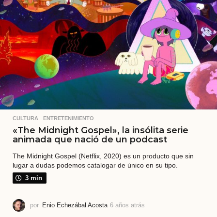
a
t
r
á
s
CULTURA
,
ENTRETENIMIENTO
«The Midnight Gospel», la insólita serie
animada que nació de un podcast
The Midnight Gospel (Netflix, 2020) es un producto que sin
lugar a dudas podemos catalogar de único en su tipo.
3 min
por
Enio Echezábal Acosta
6 años atrás
6
a