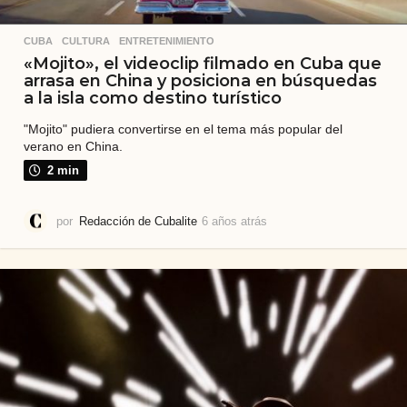
CUBA
,
CULTURA
,
ENTRETENIMIENTO
«Mojito», el videoclip filmado en Cuba que
arrasa en China y posiciona en búsquedas
a la isla como destino turístico
"Mojito" pudiera convertirse en el tema más popular del
verano en China.
2 min
por
Redacción de Cubalite
6 años atrás
6
a
ñ
o
s
a
t
r
á
s