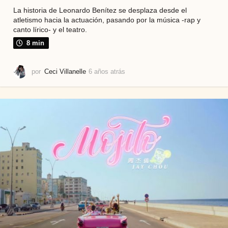
La historia de Leonardo Benítez se desplaza desde el
atletismo hacia la actuación, pasando por la música -rap y
canto lírico- y el teatro.
8 min
por
Ceci Villanelle
6 años atrás
5
a
ñ
o
s
a
t
r
á
s