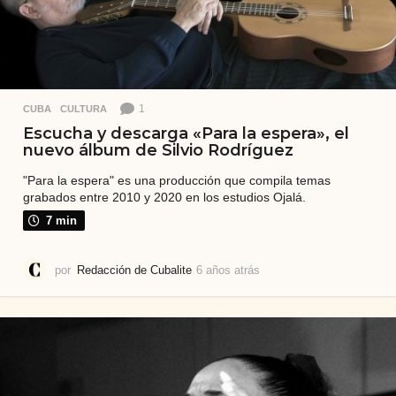
1
CUBA
,
CULTURA
Escucha y descarga «Para la espera», el
nuevo álbum de Silvio Rodríguez
"Para la espera" es una producción que compila temas
grabados entre 2010 y 2020 en los estudios Ojalá.
7 min
por
Redacción de Cubalite
6 años atrás
6
a
ñ
o
s
a
t
r