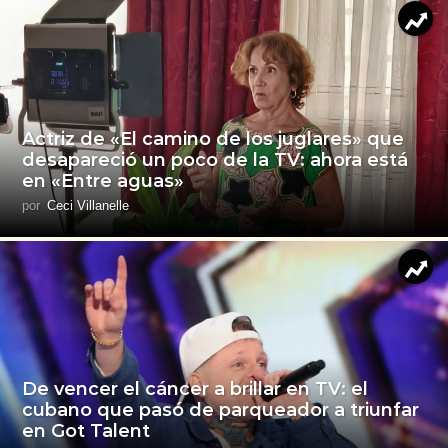
Actriz de «El camino de los juglares» que
desapareció un poco de la TV: ahora está
en «Entre aguas»
por
Ceci Villanelle
De vencer el cáncer a brillar en TV: el
cubano que pasó de parqueador a triunfar
en Got Talent