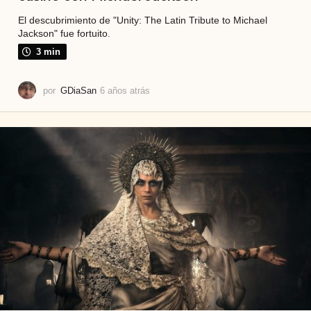
El descubrimiento de "Unity: The Latin Tribute to Michael
Jackson" fue fortuito.
3 min
por
GDiaSan
6 años atrás
6
a
ñ
o
s
a
t
r
á
s