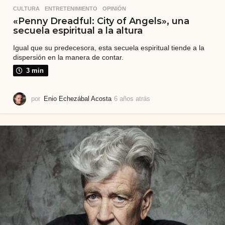
CULTURA
,
ENTRETENIMIENTO
,
OPINIÓN
«Penny Dreadful: City of Angels», una
secuela espiritual a la altura
Igual que su predecesora, esta secuela espiritual tiende a la
dispersión en la manera de contar.
3 min
por
Enio Echezábal Acosta
6 años atrás
6
a
ñ
o
s
a
t
r
á
s