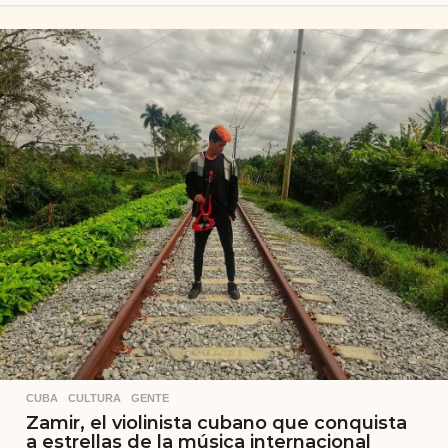
ñ
o
s
a
t
r
á
s
CUBA
,
CULTURA
,
GENTE
Zamir, el violinista cubano que conquista
a estrellas de la música internacional