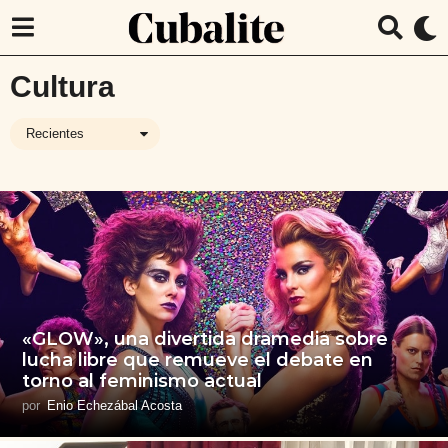
Cultura
Recientes
«GLOW», una divertida dramedia sobre
lucha libre que remueve el debate en
torno al feminismo actual
por
Enio Echezábal Acosta