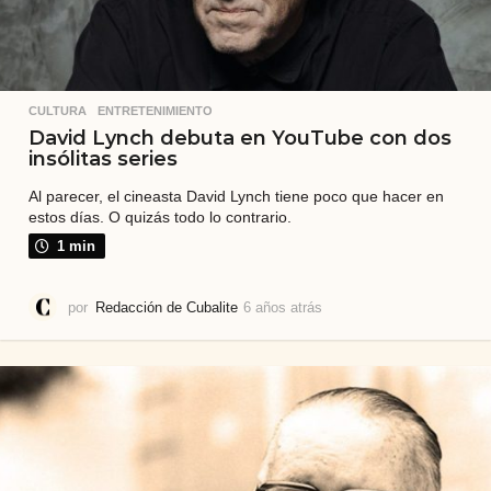
CULTURA
,
ENTRETENIMIENTO
David Lynch debuta en YouTube con dos
insólitas series
Al parecer, el cineasta David Lynch tiene poco que hacer en
estos días. O quizás todo lo contrario.
1 min
por
Redacción de Cubalite
6 años atrás
6
a
ñ
o
s
a
t
r
á