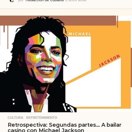
a
ñ
o
s
a
t
r
á
s
CULTURA
,
ENTRETENIMIENTO
Retrospectiva: Segundas partes… A bailar
casino con Michael Jackson