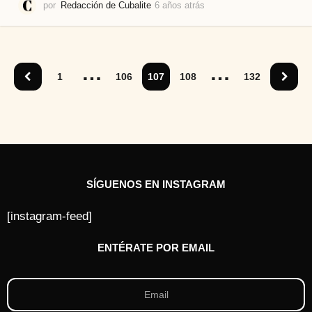
por
Redacción de Cubalite
6 años atrás
6
a
ñ
o
s
…
…
a
1
106
107
108
132
t
r
á
s
SÍGUENOS EN INSTAGRAM
[instagram-feed]
ENTÉRATE POR EMAIL