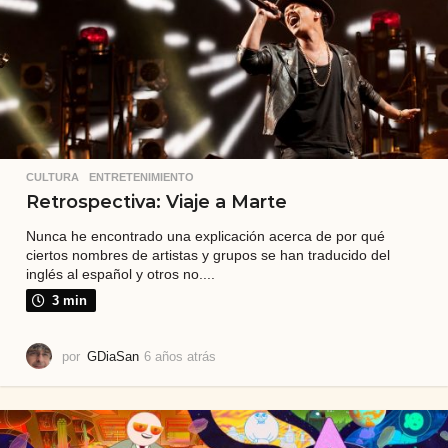
CULTURA
,
ENTRETENIMIENTO
Retrospectiva: Viaje a Marte
Nunca he encontrado una explicación acerca de por qué
ciertos nombres de artistas y grupos se han traducido del
inglés al español y otros no....
3 min
por
GDiaSan
6 años atrás
6
a
ñ
o
s