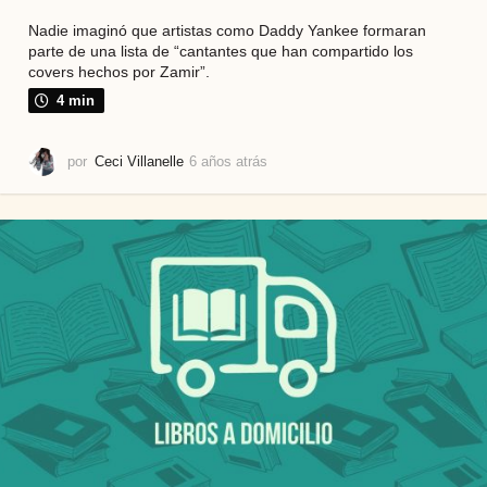
Nadie imaginó que artistas como Daddy Yankee formaran
parte de una lista de “cantantes que han compartido los
covers hechos por Zamir”.
4 min
por
Ceci Villanelle
6 años atrás
6
a
ñ
o
s
a
t
r
á
s