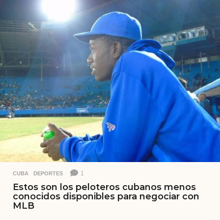
s
a
t
r
á
s
1
CUBA
,
DEPORTES
Estos son los peloteros cubanos menos
conocidos disponibles para negociar con
MLB