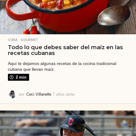
CUBA
,
GOURMET
Todo lo que debes saber del maíz en las
recetas cubanas
Aquí te dejamos algunas recetas de la cocina tradicional
cubana que llevan maíz.
2 min
por
Ceci Villanelle
7 años atrás
7
a
ñ
o
s
a
t
r