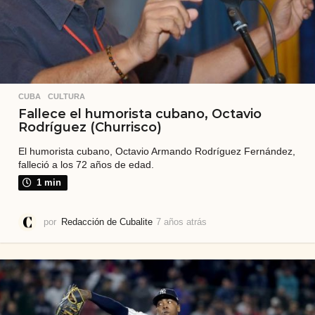
CUBA
,
CULTURA
Fallece el humorista cubano, Octavio
Rodríguez (Churrisco)
El humorista cubano, Octavio Armando Rodríguez Fernández,
falleció a los 72 años de edad.
1 min
por
Redacción de Cubalite
7 años atrás
7
a
ñ
o
s
a
t