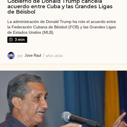
Gobierno de Donald Trump cancela
acuerdo entre Cuba y las Grandes Ligas
de Béisbol
La administración de Donald Trump ha roto el acuerdo entre
la Federación Cubana de Béisbol (FCB) y las Grandes Ligas
de Estados Unidos (MLB).
3 min
por
Jose Raul
7 años atrás
7
a
ñ
o
s
a
t
r
á
s