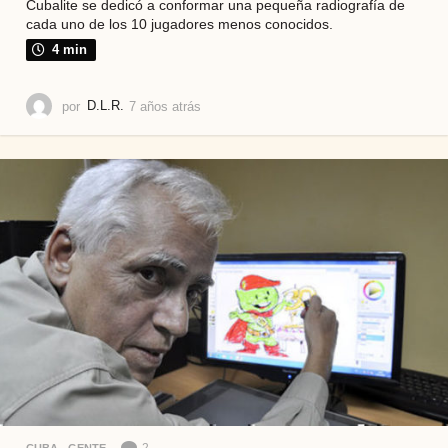
Cubalite se dedicó a conformar una pequeña radiografía de
cada uno de los 10 jugadores menos conocidos.
4 min
por
D.L.R.
7 años atrás
5
a
ñ
o
s
a
t
r
á
s