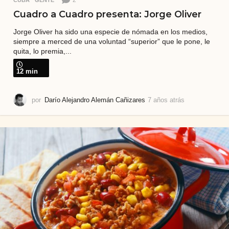
2
CUBA
,
GENTE
Cuadro a Cuadro presenta: Jorge Oliver
Jorge Oliver ha sido una especie de nómada en los medios,
siempre a merced de una voluntad “superior” que le pone, le
quita, lo premia,...
12 min
por
Darío Alejandro Alemán Cañizares
7 años atrás
7
a
ñ
o
s
a
t
r
á
s