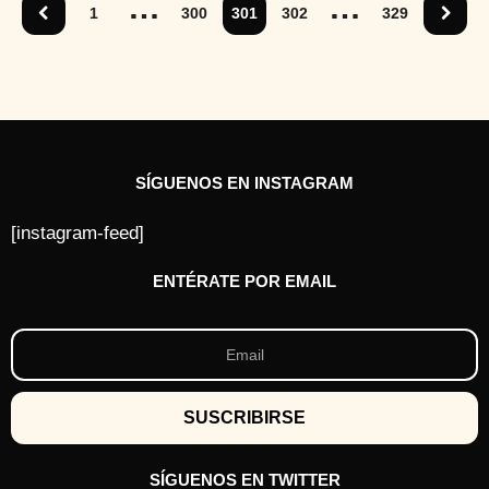
…
…
a
1
300
301
302
329
t
r
á
s
SÍGUENOS EN INSTAGRAM
[instagram-feed]
ENTÉRATE POR EMAIL
SÍGUENOS EN TWITTER