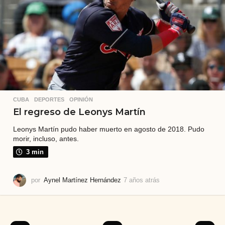
á
s
CUBA
,
DEPORTES
,
OPINIÓN
El regreso de Leonys Martín
Leonys Martín pudo haber muerto en agosto de 2018. Pudo
morir, incluso, antes.
3 min
por
Aynel Martínez Hernández
7 años atrás
7
a
ñ
o
s