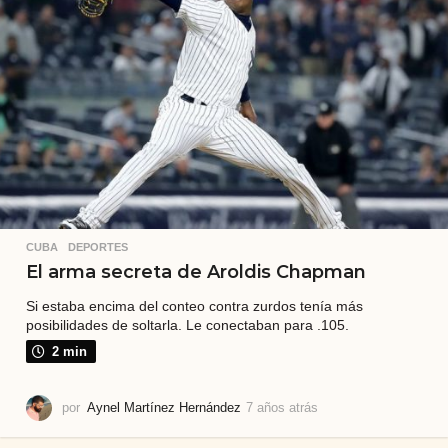
r
á
s
CUBA
,
DEPORTES
El arma secreta de Aroldis Chapman
Si estaba encima del conteo contra zurdos tenía más
posibilidades de soltarla. Le conectaban para .105.
2 min
por
Aynel Martínez Hernández
7 años atrás
7
a
ñ