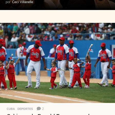
por
Ceci Villanelle
2
CUBA
,
DEPORTES