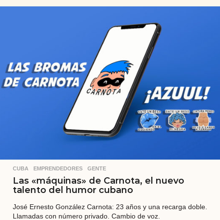
o
s
a
t
r
á
s
CUBA
,
EMPRENDEDORES
,
GENTE
Las «máquinas» de Carnota, el nuevo
talento del humor cubano
José Ernesto González Carnota: 23 años y una recarga doble.
Llamadas con número privado. Cambio de voz.