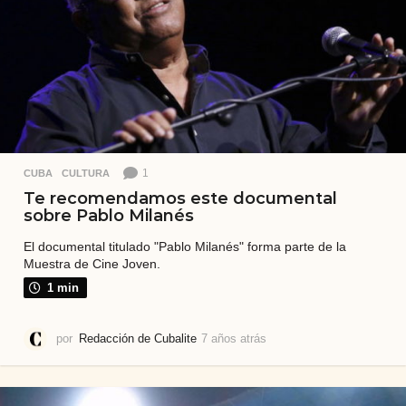
á
s
1
CUBA
,
CULTURA
Te recomendamos este documental
sobre Pablo Milanés
El documental titulado "Pablo Milanés" forma parte de la
Muestra de Cine Joven.
1 min
por
Redacción de Cubalite
7 años atrás
7
a
ñ
o