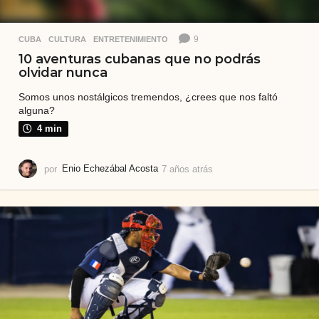
9
CUBA
,
CULTURA
,
ENTRETENIMIENTO
10 aventuras cubanas que no podrás
olvidar nunca
Somos unos nostálgicos tremendos, ¿crees que nos faltó
alguna?
4 min
por
Enio Echezábal Acosta
7 años atrás
5
a
ñ
o
s
a
t
r
á
s