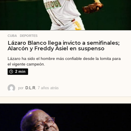
CUBA
,
DEPORTES
Lázaro Blanco llega invicto a semifinales;
Alarcón y Freddy Asiel en suspenso
Lázaro ha sido el hombre más confiable desde la lomita para
el vigente campeón.
2 min
por
D.L.R.
7 años atrás
7
a
ñ
o
s
a
t
r