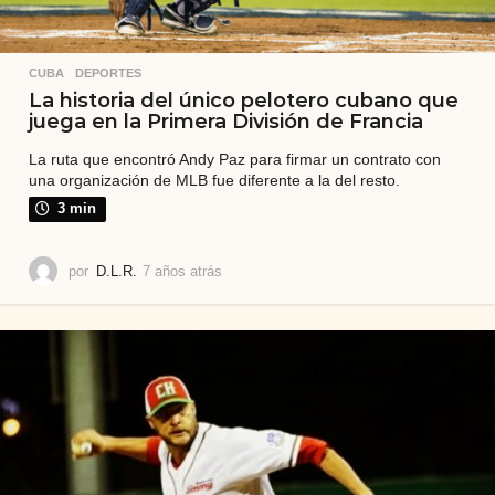
CUBA
,
DEPORTES
La historia del único pelotero cubano que
juega en la Primera División de Francia
La ruta que encontró Andy Paz para firmar un contrato con
una organización de MLB fue diferente a la del resto.
3 min
por
D.L.R.
7 años atrás
7
a
ñ
o
s
a
t
r
á
s