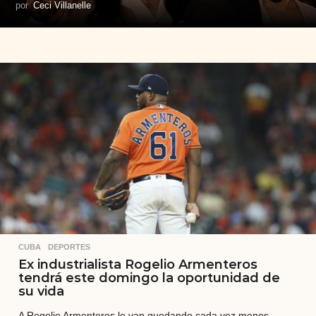
por
Ceci Villanelle
CUBA
,
DEPORTES
Ex industrialista Rogelio Armenteros
tendrá este domingo la oportunidad de
su vida
A Rogelio Armenteros le van quedando cada vez menos