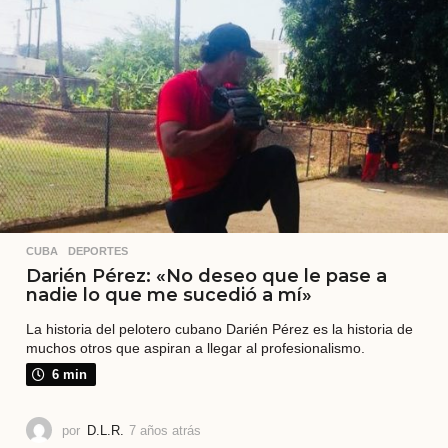
s
a
t
r
á
s
CUBA
,
DEPORTES
Darién Pérez: «No deseo que le pase a
nadie lo que me sucedió a mí»
La historia del pelotero cubano Darién Pérez es la historia de
muchos otros que aspiran a llegar al profesionalismo.
6 min
por
D.L.R.
7 años atrás
2