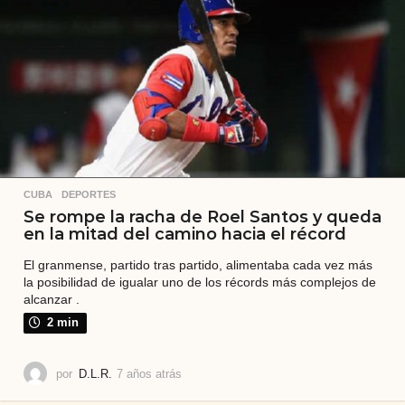
r
á
s
CUBA
,
DEPORTES
Se rompe la racha de Roel Santos y queda
en la mitad del camino hacia el récord
El granmense, partido tras partido, alimentaba cada vez más
la posibilidad de igualar uno de los récords más complejos de
alcanzar .
2 min
por
D.L.R.
7 años atrás
7
a