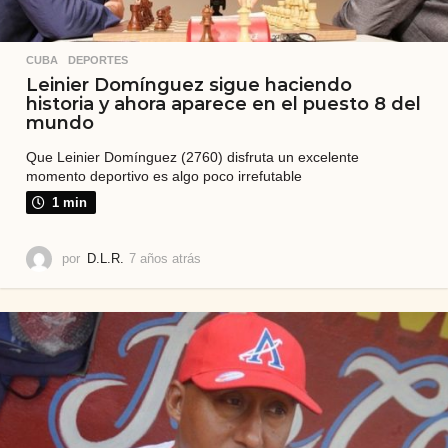
CUBA
,
DEPORTES
Leinier Domínguez sigue haciendo
historia y ahora aparece en el puesto 8 del
mundo
Que Leinier Domínguez (2760) disfruta un excelente
momento deportivo es algo poco irrefutable
1 min
por
D.L.R.
7 años atrás
7
a
ñ
o
s
a
t
r
á
s