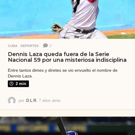
2
CUBA
,
DEPORTES
Dennis Laza queda fuera de la Serie
Nacional 59 por una misteriosa indisciplina
Entre tantos dimes y diretes se vio envuelto el nombre de
Dennis Laza.
2 min
por
D.L.R.
7 años atrás
7
a
ñ
o
s
a
t