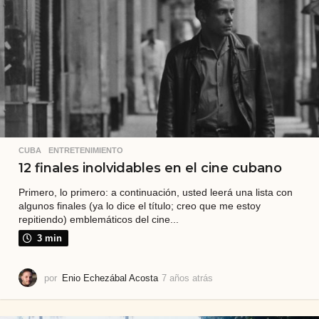
s
CUBA
,
ENTRETENIMIENTO
12 finales inolvidables en el cine cubano
Primero, lo primero: a continuación, usted leerá una lista con
algunos finales (ya lo dice el título; creo que me estoy
repitiendo) emblemáticos del cine...
3 min
por
Enio Echezábal Acosta
7 años atrás
7
a
ñ
o