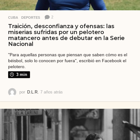
2
CUBA
,
DEPORTES
Traición, desconfianza y ofensas: las
miserias sufridas por un pelotero
matancero antes de debutar en la Serie
Nacional
"Para aquellas personas que piensan que saben cómo es el
béisbol, solo lo conocen por fuera", escribió en Facebook el
pelotero.
3 min
por
D.L.R.
7 años atrás
7
a
ñ
o
s
a
t
r
á