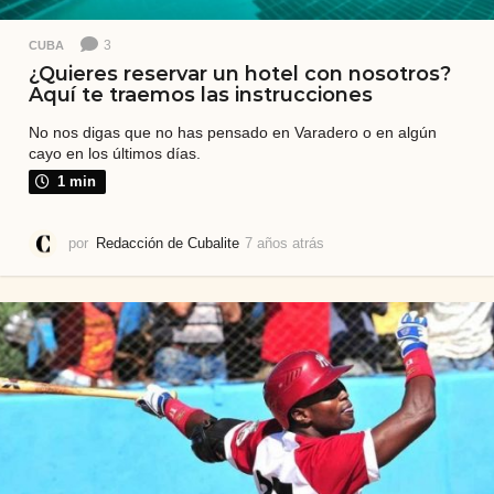
3
CUBA
¿Quieres reservar un hotel con nosotros?
Aquí te traemos las instrucciones
No nos digas que no has pensado en Varadero o en algún
cayo en los últimos días.
1 min
por
Redacción de Cubalite
7 años atrás
7
a
ñ
o
s
a
t
r
á
s