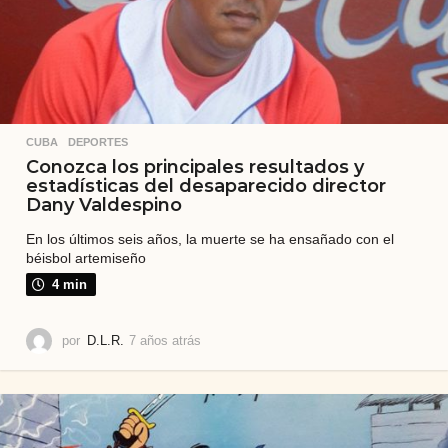
CUBA
,
DEPORTES
Conozca los principales resultados y
estadísticas del desaparecido director
Dany Valdespino
En los últimos seis años, la muerte se ha ensañado con el
béisbol artemiseño
4 min
por
D.L.R.
7 años atrás
7
a
ñ
o
s
a