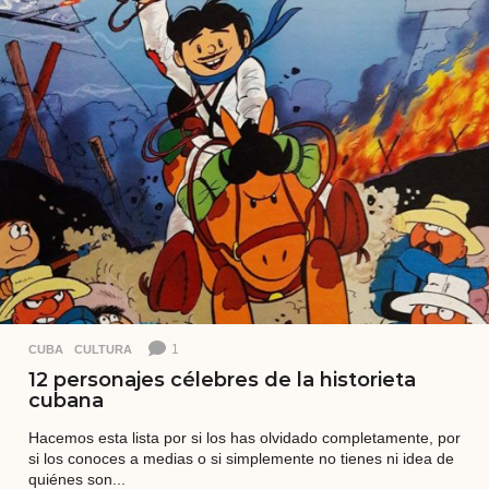
t
r
á
s
1
CUBA
,
CULTURA
12 personajes célebres de la historieta
cubana
Hacemos esta lista por si los has olvidado completamente, por
si los conoces a medias o si simplemente no tienes ni idea de
quiénes son...