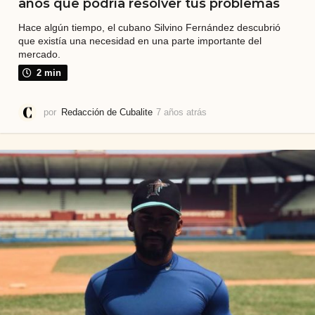
años que podría resolver tus problemas
Hace algún tiempo, el cubano Silvino Fernández descubrió
que existía una necesidad en una parte importante del
mercado.
2 min
por
Redacción de Cubalite
7 años atrás
7
a
ñ
o
s
a
t
r
á
s