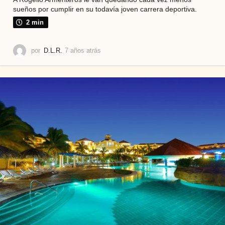
sueños por cumplir en su todavía joven carrera deportiva.
2 min
por
D.L.R.
7 años atrás
7
a
ñ
o
s
a
t
r
á
s