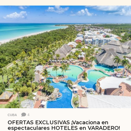
ñ
o
s
a
t
r
á
s
4
CUBA
OFERTAS EXCLUSIVAS ¡Vacaciona en
espectaculares HOTELES en VARADERO!