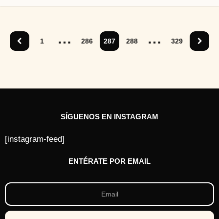
a
ñ
o
s
…
…
a
1
286
287
288
329
t
r
á
s
SÍGUENOS EN INSTAGRAM
[instagram-feed]
ENTÉRATE POR EMAIL