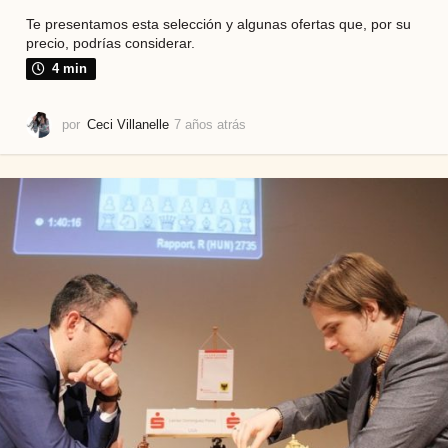
Te presentamos esta selección y algunas ofertas que, por su
precio, podrías considerar.
4 min
por
Ceci Villanelle
7 años atrás
6
a
ñ
o
s
a
t
r
á
s