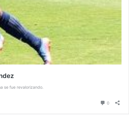
ández
ha se fue revalorizando.
Comentari
0