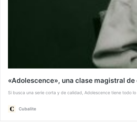
«Adolescence», una clase magistral de c
Si busca una serie corta y de calidad, Adolescence tiene todo lo
Cubalite