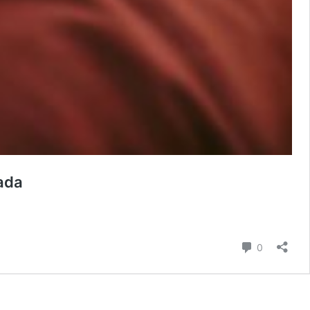
tada
Comentari
0